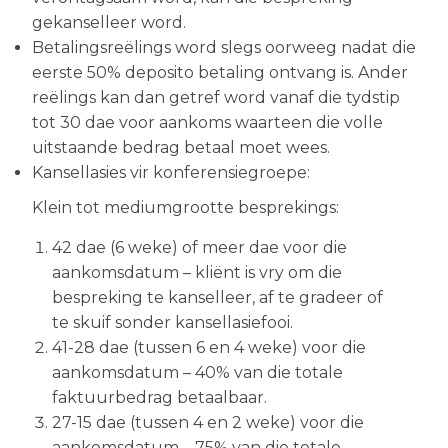
gekanselleer word.
Betalingsreëlings word slegs oorweeg nadat die
eerste 50% deposito betaling ontvang is. Ander
reëlings kan dan getref word vanaf die tydstip
tot 30 dae voor aankoms waarteen die volle
uitstaande bedrag betaal moet wees.
Kansellasies vir konferensiegroepe:
Klein tot mediumgrootte besprekings:
42 dae (6 weke) of meer dae voor die
aankomsdatum – kliënt is vry om die
bespreking te kanselleer, af te gradeer of
te skuif sonder kansellasiefooi.
41-28 dae (tussen 6 en 4 weke) voor die
aankomsdatum – 40% van die totale
faktuurbedrag betaalbaar.
27-15 dae (tussen 4 en 2 weke) voor die
aankomsdatum – 75% van die totale