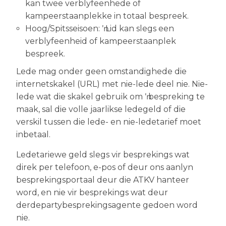
kan twee verblyfeenhede of
kampeerstaanplekke in totaal bespreek.
Hoog/Spitsseisoen: ŉ Lid kan slegs een
verblyfeenheid of kampeerstaanplek
bespreek.
Lede mag onder geen omstandighede die
internetskakel (URL) met nie-lede deel nie. Nie-
lede wat die skakel gebruik om ŉ bespreking te
maak, sal die volle jaarlikse ledegeld of die
verskil tussen die lede- en nie-ledetarief moet
inbetaal.
Ledetariewe geld slegs vir besprekings wat
direk per telefoon, e-pos of deur ons aanlyn
besprekingsportaal deur die ATKV hanteer
word, en nie vir besprekings wat deur
derdepartybesprekingsagente gedoen word
nie.