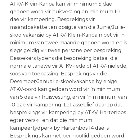
ATKV-Klein-Kariba kan vir minimum 5 dae
gedoen word vir huisvesting en minimum 10
dae vir kampering. Besprekings vir
maandpakette ten opsigte van die Junie/Julie-
skoolvakansie by ATKV-Klein-Kariba moet vir ŉ
minimum van twee maande gedoen word en is
slegs geldig vir twee persone per bespreking.
Besoekers tydens die bespreking betaal die
normale tariewe vir ATKV-lede of ATKV-nielede,
soos van toepassing. Besprekings vir die
Desember/Januarie-skoolvakansie by enige
ATKV-oord kan gedoen word vir ’n minimum
van 5 dae vir huisvesting, en vir ’n minimum van
10 dae vir kampering. Let asseblief daarop dat
besprekings vir kampering by ATKV-Hartenbos
egter verskil en dat die minimum
kampeertydperk by Hartenbos 14 dae is.
Besprekings kan net per hooflid gedoen word