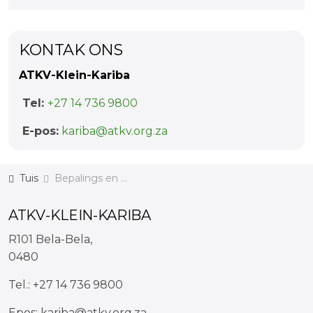
KONTAK ONS
ATKV-Klein-Kariba
Tel:
+27 14 736 9800
E-pos:
kariba@atkv.org.za
Tuis
Bepalings en Voorwaardes
ATKV-KLEIN-KARIBA
R101 Bela-Bela,
0480
Tel.:
+27 14 736 9800
Epos:
kariba@atkv.org.za