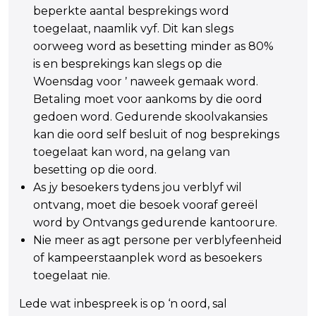
beperkte aantal besprekings word
toegelaat, naamlik vyf. Dit kan slegs
oorweeg word as besetting minder as 80%
is en besprekings kan slegs op die
Woensdag voor ŉ naweek gemaak word.
Betaling moet voor aankoms by die oord
gedoen word. Gedurende skoolvakansies
kan die oord self besluit of nog besprekings
toegelaat kan word, na gelang van
besetting op die oord.
As jy besoekers tydens jou verblyf wil
ontvang, moet die besoek vooraf gereël
word by Ontvangs gedurende kantoorure.
Nie meer as agt persone per verblyfeenheid
of kampeerstaanplek word as besoekers
toegelaat nie.
Lede wat inbespreek is op ‘n oord, sal