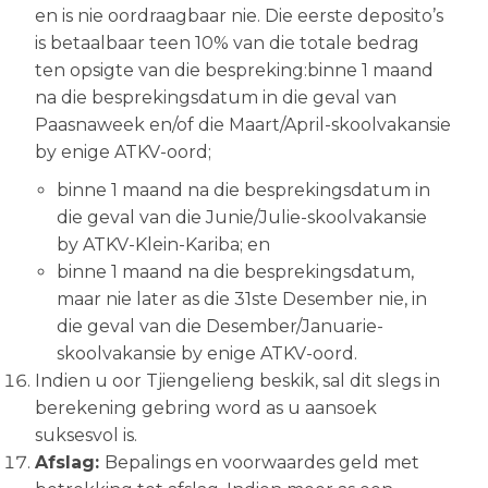
en is nie oordraagbaar nie. Die eerste deposito’s
is betaalbaar teen 10% van die totale bedrag
ten opsigte van die bespreking:binne 1 maand
na die besprekingsdatum in die geval van
Paasnaweek en/of die Maart/April-skoolvakansie
by enige ATKV-oord;
binne 1 maand na die besprekingsdatum in
die geval van die Junie/Julie-skoolvakansie
by ATKV-Klein-Kariba; en
binne 1 maand na die besprekingsdatum,
maar nie later as die 31ste Desember nie, in
die geval van die Desember/Januarie-
skoolvakansie by enige ATKV-oord.
Indien u oor Tjiengelieng beskik, sal dit slegs in
berekening gebring word as u aansoek
suksesvol is.
Afslag:
Bepalings en voorwaardes geld met