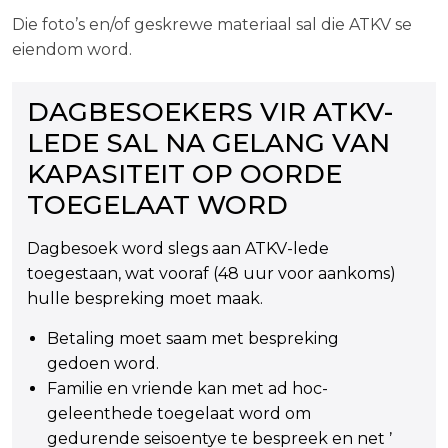
Die foto’s en/of geskrewe materiaal sal die ATKV se
eiendom word.
DAGBESOEKERS VIR ATKV-
LEDE SAL NA GELANG VAN
KAPASITEIT OP OORDE
TOEGELAAT WORD
Dagbesoek word slegs aan ATKV-lede
toegestaan, wat vooraf (48 uur voor aankoms)
hulle bespreking moet maak.
Betaling moet saam met bespreking
gedoen word.
Familie en vriende kan met ad hoc-
geleenthede toegelaat word om
gedurende seisoentye te bespreek en net ŉ