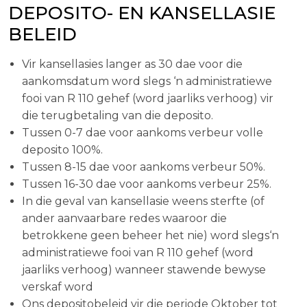
DEPOSITO- EN KANSELLASIE
BELEID
Vir kansellasies langer as 30 dae voor die
aankomsdatum word slegs ‘n administratiewe
fooi van R 110 gehef (word jaarliks verhoog) vir
die terugbetaling van die deposito.
Tussen 0-7 dae voor aankoms verbeur volle
deposito 100%.
Tussen 8-15 dae voor aankoms verbeur 50%.
Tussen 16-30 dae voor aankoms verbeur 25%.
In die geval van kansellasie weens sterfte (of
ander aanvaarbare redes waaroor die
betrokkene geen beheer het nie) word slegs‘n
administratiewe fooi van R 110 gehef (word
jaarliks verhoog) wanneer stawende bewyse
verskaf word
Ons depositobeleid vir die periode Oktober tot