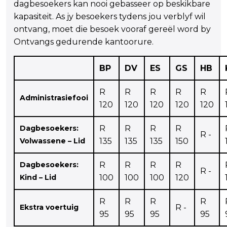
dagbesoekers kan nooi gebasseer op beskikbare
kapasiteit. As jy besoekers tydens jou verblyf wil
ontvang, moet die besoek vooraf gereël word by
Ontvangs gedurende kantoorure.
BP
DV
ES
GS
HB
R
R
R
R
R
Administrasiefooi
120
120
120
120
120
Dagbesoekers:
R
R
R
R
R -
Volwassene – Lid
135
135
135
150
Dagbesoekers:
R
R
R
R
R -
Kind – Lid
100
100
100
120
R
R
R
R
Ekstra voertuig
R -
95
95
95
95