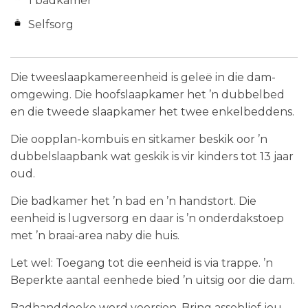
1 badkamer
Selfsorg
Die tweeslaapkamereenheid is geleë in die dam-
omgewing. Die hoofslaapkamer het ’n dubbelbed
en die tweede slaapkamer het twee enkelbeddens.
Die oopplan-kombuis en sitkamer beskik oor ’n
dubbelslaapbank wat geskik is vir kinders tot 13 jaar
oud.
Die badkamer het ’n bad en ’n handstort. Die
eenheid is lugversorg en daar is ’n onderdakstoep
met ’n braai-area naby die huis.
Let wel: Toegang tot die eenheid is via trappe. ’n
Beperkte aantal eenhede bied ’n uitsig oor die dam.
Badhanddoeke word voorsien. Bring asseblief jou