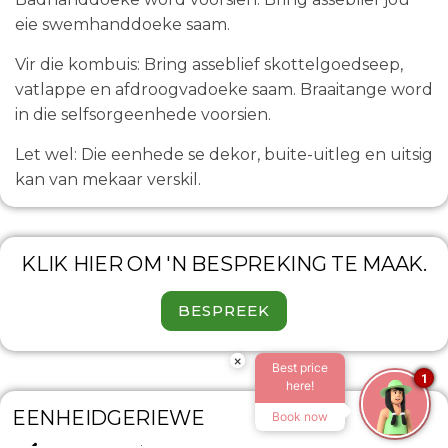
eie swemhanddoeke saam.
Vir die kombuis: Bring asseblief skottelgoedseep,
vatlappe en afdroogvadoeke saam. Braaitange word
in die selfsorgeenhede voorsien.
Let wel: Die eenhede se dekor, buite-uitleg en uitsig
kan van mekaar verskil.
KLIK HIER OM 'N BESPREKING TE MAAK.
BESPREEK
×
Best price
1
here!
EENHEIDGERIEWE
Book now