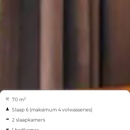
2
70 m
Slaap 6 (maksimum 4 volwassenes)
2 slaapkamers