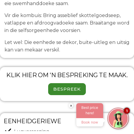
eie swemhanddoeke saam.
Vir die kombuis: Bring asseblief skottelgoedseep,
vatlappe en afdroogvadoeke saam. Braaitange word
in die selfsorgeenhede voorsien.
Let wel: Die eenhede se dekor, buite-uitleg en uitsig
kan van mekaar verskil.
KLIK HIER OM 'N BESPREKING TE MAAK.
BESPREEK
×
Best price
1
here!
EENHEIDGERIEWE
Book now
Lugversorging