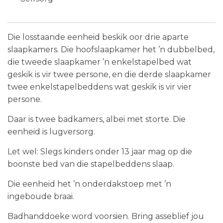
Die losstaande eenheid beskik oor drie aparte
slaapkamers. Die hoofslaapkamer het ’n dubbelbed,
die tweede slaapkamer ’n enkelstapelbed wat
geskik is vir twee persone, en die derde slaapkamer
twee enkelstapelbeddens wat geskik is vir vier
persone.
Daar is twee badkamers, albei met storte. Die
eenheid is lugversorg.
Let wel: Slegs kinders onder 13 jaar mag op die
boonste bed van die stapelbeddens slaap.
Die eenheid het ’n onderdakstoep met ’n
ingeboude braai.
Badhanddoeke word voorsien. Bring asseblief jou